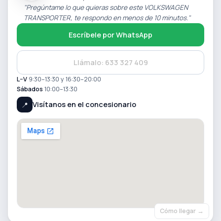
No dudes en llamarnos para resolver cualquier
"Pregúntame lo que quieras sobre este VOLKSWAGEN
consulta. Forzauto es tu concesionario de
TRANSPORTER, te respondo en menos de 10 minutos."
confianza.
Escríbele por WhatsApp
Nos encontramos en Camí Cementerio 1 - 46800
Xàtiva (Valencia)
Llámalo: 633 327 409
Vehículo disponible para ver y probar sin
L–V
9:30–13:30 y 16:30–20:00
compromiso.
Sábados
10:00–13:30
12 meses de garantía en Servicio Oficial.
Visítanos en el concesionario
📍
Este anuncio no es vinculante; puede contener
errores y se muestra a título informativo y no
contractual.
Descubra más opciones de vehículos en forzauto.
com y coches. net para conocer nuestra amplia
variedad de coches adicionales.
Cómo llegar →