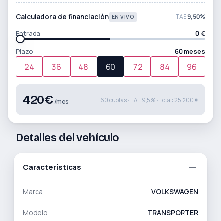
Calculadora de financiación
TAE
9,50%
EN VIVO
Entrada
0 €
Plazo
60 meses
24
36
48
60
72
84
96
420
€
60 cuotas · TAE 9,5% · Total: 25.200 €
/mes
Detalles del vehículo
Características
Marca
VOLKSWAGEN
Modelo
TRANSPORTER