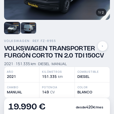
1 / 2
VOLKSWAGEN · REF. FZ-8955
VOLKSWAGEN TRANSPORTER
FURGÓN CORTO TN 2.0 TDI 150CV
2021 · 151.335 km · DIESEL · MANUAL
AÑO
KILÓMETROS
COMBUSTIBLE
2021
151.335
DIESEL
km
CAMBIO
POTENCIA
COLOR
MANUAL
149
BLANCO
CV
19.990 €
420
desde
€/mes