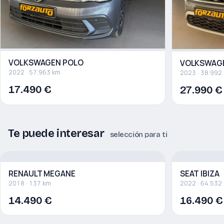
VOLKSWAGEN POLO
VOLKSWAG
2022 · 57.963 km
2023 · 38.992
17.490 €
27.990 €
Te puede interesar
selección para ti
RENAULT MEGANE
SEAT IBIZA
2018 · 137 km
2022 · 64.532
14.490 €
16.490 €