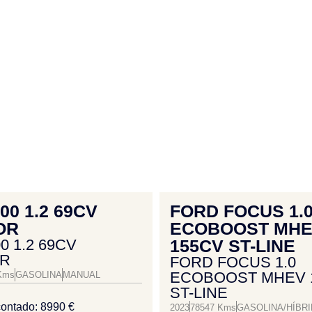
500 1.2 69CV
FORD FOCUS 1.
OR
ECOBOOST MH
00 1.2 69CV
155CV ST-LINE
R
FORD FOCUS 1.0
ECOBOOST MHEV 
Kms
GASOLINA
MANUAL
ST-LINE
contado: 8990 €
2023
78547 Kms
GASOLINA/HÍBR