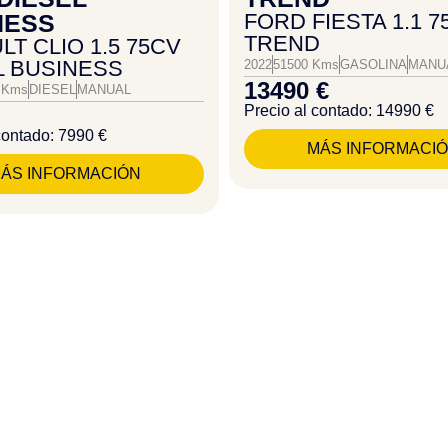
NESS
FORD FIESTA 1.1 7
TREND
T CLIO 1.5 75CV
L BUSINESS
2022
51500 Kms
GASOLINA
MANU
13490 €
 Kms
DIESEL
MANUAL
Precio al contado: 14990 €
contado: 7990 €
MÁS INFORMACI
ÁS INFORMACIÓN