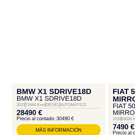
BMW X1 SDRIVE18D
FIAT 
BMW X1 SDRIVE18D
MIRR
FIAT 5
2023
72444 Kms
DIESEL
AUTOMÁTICO
28490 €
MIRRO
Precio al contado: 30490 €
2018
69000 
7490 €
MÁS INFORMACIÓN
Precio al 