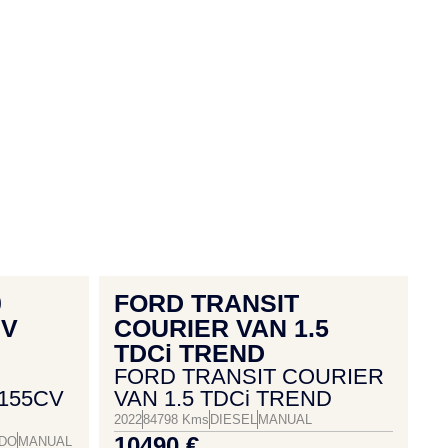
0
FORD TRANSIT
EV
COURIER VAN 1.5
TDCi TREND
FORD TRANSIT COURIER
155CV
VAN 1.5 TDCi TREND
2022
84798 Kms
DIESEL
MANUAL
10490 €
IDO
MANUAL