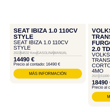
SEAT IBIZA 1.0 110CV
VOLK
STYLE
TRAN
SEAT IBIZA 1.0 110CV
FURG
STYLE
2.0 T
2022
64532 Kms
GASOLINA
MANUAL
VOLK
14490 €
TRAN
Precio al contado: 16490 €
CORTO 
4MO
MÁS INFORMACIÓN
2021
151000
18490 
Precio al 
M