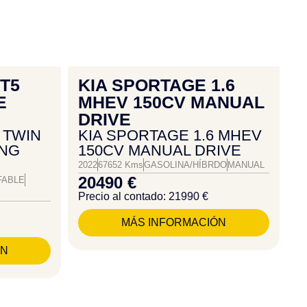
 T5
KIA SPORTAGE 1.6
E
MHEV 150CV MANUAL
DRIVE
 TWIN
KIA SPORTAGE 1.6 MHEV
NG
150CV MANUAL DRIVE
2022
67652 Kms
GASOLINA/HÍBRDO
MANUAL
20490 €
FABLE
Precio al contado: 21990 €
MÁS INFORMACIÓN
ÓN