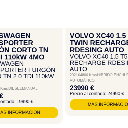
SWAGEN
VOLVO XC40 1.5
SPORTER
TWIN RECHARG
ÓN CORTO TN
RDESING AUTO
DI 110kW 4MO
VOLVO XC40 1.5 T5
RECHARGE RDESI
SWAGEN
AUTO
SPORTER FURGÓN
TN 2.0 TDI 110kW
2021
64800 Kms
HIBRIDO ENCHU
AUTOMÁTICO
23990 €
 Kms
DIESEL
MANUAL
Precio al contado: 24990 €
€
contado: 19990 €
MÁS INFORMACI
ÁS INFORMACIÓN