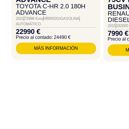
TOYOTA C-HR 2.0 180H
BUSI
ADVANCE
RENAUL
DIESE
2021
72998 Kms
HÍBRIDO/GASOLINA
AUTOMÁTICO
2015
192000
22990 €
7990 €
Precio al contado: 24490 €
Precio al 
MÁS INFORMACIÓN
M