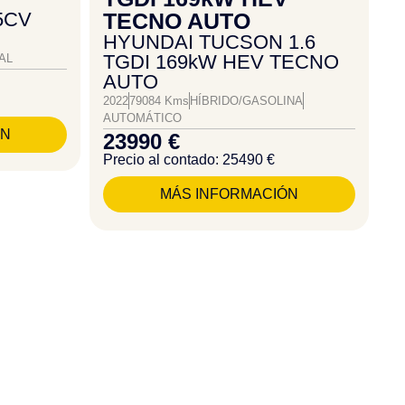
5CV
TECNO AUTO
HYUNDAI TUCSON 1.6
TGDI 169kW HEV TECNO
AL
AUTO
2022
79084 Kms
HÍBRIDO/GASOLINA
AUTOMÁTICO
ÓN
23990 €
Precio al contado: 25490 €
MÁS INFORMACIÓN