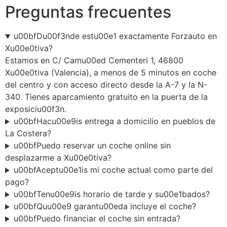
Preguntas frecuentes
u00bfDu00f3nde estu00e1 exactamente Forzauto en
Xu00e0tiva?
Estamos en C/ Camu00ed Cementeri 1, 46800
Xu00e0tiva (Valencia), a menos de 5 minutos en coche
del centro y con acceso directo desde la A-7 y la N-
340. Tienes aparcamiento gratuito en la puerta de la
exposiciu00f3n.
u00bfHacu00e9is entrega a domicilio en pueblos de
La Costera?
u00bfPuedo reservar un coche online sin
desplazarme a Xu00e0tiva?
u00bfAceptu00e1is mi coche actual como parte del
pago?
u00bfTenu00e9is horario de tarde y su00e1bados?
u00bfQuu00e9 garantu00eda incluye el coche?
u00bfPuedo financiar el coche sin entrada?