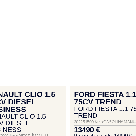
AULT CLIO 1.5
FORD FIESTA 1.
CV DIESEL
75CV TREND
SINESS
FORD FIESTA 1.1 7
TREND
AULT CLIO 1.5
V DIESEL
2022
51500 Kms
GASOLINA
MANU
13490 €
INESS
Precio al contado: 14990 €