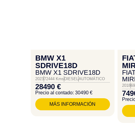
BMW X1
FIA
SDRIVE18D
MI
BMW X1 SDRIVE18D
FIAT
MI
2023
72444 Kms
DIESEL
AUTOMÁTICO
28490 €
2018
6
749
Precio al contado: 30490 €
Precio
MÁS INFORMACIÓN