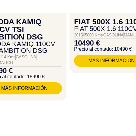
ODA KAMIQ
FIAT 500X 1.6 1
CV TSI
FIAT 500X 1.6 110C
BITION DSG
2015
65000 Kms
GASOLINA
MANU
10490 €
DA KAMIQ 110CV
Precio al contado: 10490 €
 AMBITION DSG
114 Kms
GASOLINA
MÁS INFORMACIÓN
ATICO
90 €
o al contado: 18990 €
MÁS INFORMACIÓN