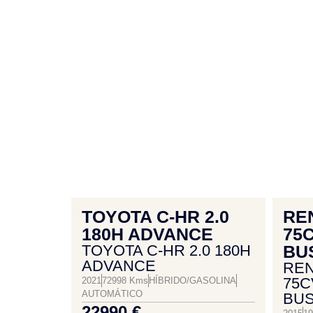
TOYOTA C-HR 2.0
REN
180H ADVANCE
75
TOYOTA C-HR 2.0 180H
BU
ADVANCE
REN
75C
2021
72998 Kms
HÍBRIDO/GASOLINA
AUTOMÁTICO
BUS
22990 €