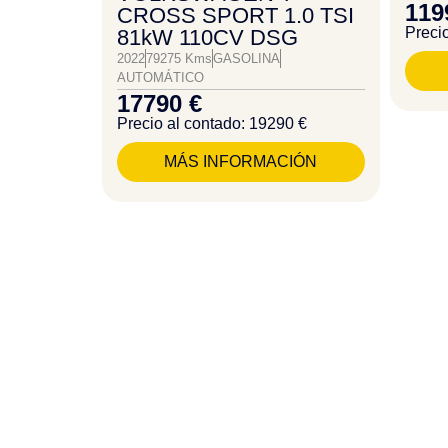
119
CROSS SPORT 1.0 TSI
Preci
81kW 110CV DSG
2022
79275 Kms
GASOLINA
AUTOMÁTICO
17790 €
Precio al contado: 19290 €
MÁS INFORMACIÓN