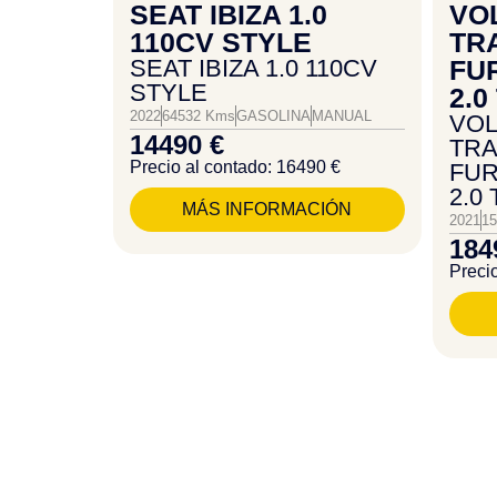
SEAT IBIZA 1.0
VO
110CV STYLE
TR
SEAT IBIZA 1.0 110CV
FU
STYLE
2.0
2022
64532 Kms
GASOLINA
MANUAL
VO
14490 €
TR
Precio al contado: 16490 €
FUR
2.0
MÁS INFORMACIÓN
2021
1
184
Preci