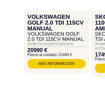
VOLKSWAGEN
SK
GOLF 2.0 TDI 115CV
110
MANUAL
AM
VOLKSWAGEN GOLF
SKO
2.0 TDI 115CV MANUAL
TSI
2023
62700 Kms
DIESEL
MANUAL
2021
48
AUTOM
20990 €
174
Precio al contado: 22490 €
Preci
MÁS INFORMACIÓN