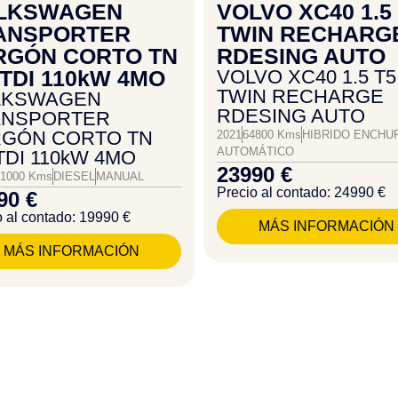
LKSWAGEN
VOLVO XC40 1.5
ANSPORTER
TWIN RECHARG
RGÓN CORTO TN
RDESING AUTO
 TDI 110kW 4MO
VOLVO XC40 1.5 T5
TWIN RECHARGE
LKSWAGEN
RDESING AUTO
ANSPORTER
GÓN CORTO TN
2021
64800 Kms
HIBRIDO ENCHU
AUTOMÁTICO
 TDI 110kW 4MO
23990 €
51000 Kms
DIESEL
MANUAL
Precio al contado: 24990 €
90 €
o al contado: 19990 €
MÁS INFORMACIÓN
MÁS INFORMACIÓN