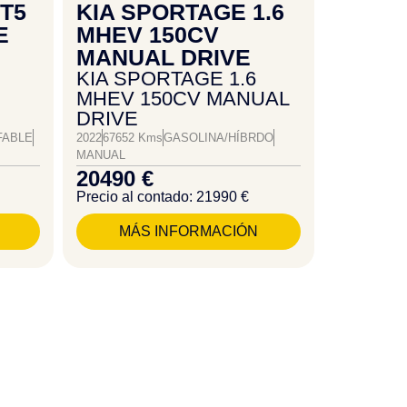
 T5
KIA SPORTAGE 1.6
E
MHEV 150CV
MANUAL DRIVE
KIA SPORTAGE 1.6
MHEV 150CV MANUAL
DRIVE
FABLE
2022
67652 Kms
GASOLINA/HÍBRDO
MANUAL
20490 €
Precio al contado: 21990 €
MÁS INFORMACIÓN