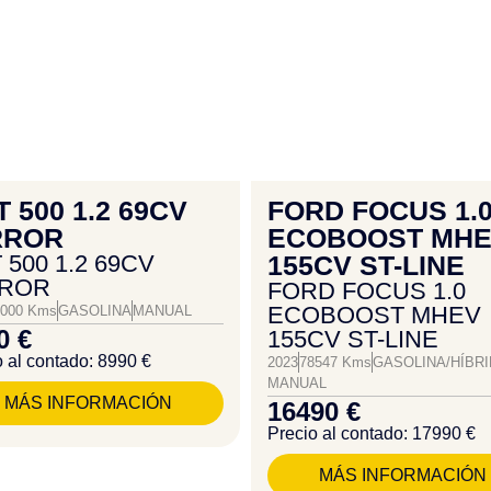
T 500 1.2 69CV
FORD FOCUS 1.
RROR
ECOBOOST MH
 500 1.2 69CV
155CV ST-LINE
RROR
FORD FOCUS 1.0
ECOBOOST MHEV
9000 Kms
GASOLINA
MANUAL
0 €
155CV ST-LINE
 al contado: 8990 €
2023
78547 Kms
GASOLINA/HÍBR
MANUAL
MÁS INFORMACIÓN
16490 €
Precio al contado: 17990 €
MÁS INFORMACIÓN